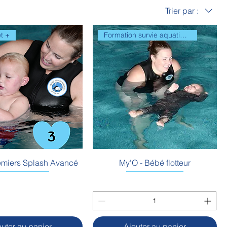
Trier par :
t +
Formation survie aquatique
emiers Splash Avancé
My'O - Bébé flotteur
outer au panier
Ajouter au panier