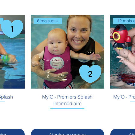
6 mois et +
12 mois e
Splash
My'O - Premiers Splash
My'O - Pr
intermédiaire
ier
Ajouter au panier
Aj